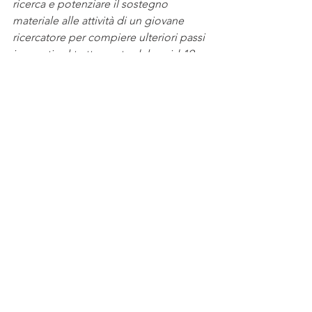
ricerca e potenziare il sostegno 
materiale alle attività di un giovane 
ricercatore per compiere ulteriori passi 
in avanti sul trattamento del covid-19 
con gli anticorpi sintetici ‘monoclonal 
type’”,
 riferisce il dott. Francesco Puoci.
Il progetto MISMA prosegue le sue 
attività di ricerca con il team di 
Macrofarm presso i laboratori del 
DFSSN Unical, mentre le azioni di 
comunicazione sono condotte dalla 
startup innovativa PMopenlab e 
disseminate in rete sulle piattaforme 
www.demasialsud.com
 e sulla pagina 
social FB di A. De Masi @ninodemasi.