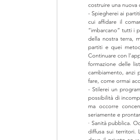
costruire una nuova c
- Spiegherei ai parti
cui affidare il com
“imbarcano” tutti i p
della nostra terra, 
partiti e quei meto
Continuare con l’appa
formazione delle lis
cambiamento, anzi po
fare, come ormai acc
- Stilerei un progra
possibilità di incom
ma occorre concentr
seriamente e pronta
· Sanità pubblica. O
diffusa sui territor
dove il privato se v