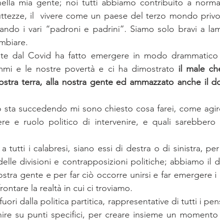
lla mia gente; noi tutti abbiamo contribuito a normali
uttezze, il  vivere come un paese del terzo mondo privo d
ttando i vari “padroni e padrini”. Siamo solo bravi a la
ambiare.
te dal Covid ha fatto emergere in modo drammatico le
ammi e le nostre povertà e ci ha dimostrato 
il male che
ostra terra, alla nostra gente ed ammazzato anche il do
 sta succedendo mi sono chiesto cosa farei, come agirei,
re e ruolo politico di intervenire, e quali sarebbero i
 a tutti i calabresi, siano essi di destra o di sinistra, pe
lle divisioni e contrapposizioni politiche; abbiamo il do
ostra gente e per far ciò occorre unirsi e far emergere i no
rontare la realtà in cui ci troviamo. 
fuori dalla politica partitica, rappresentative di tutti i pen
ire su punti specifici, per creare insieme un momento 