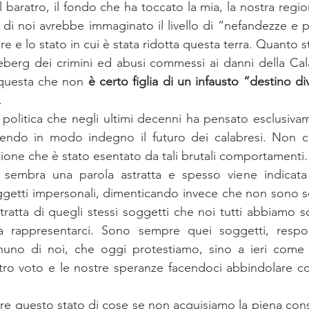
baratro, il fondo che ha toccato la mia, la nostra regio
 di noi avrebbe immaginato il livello di “nefandezze e po
ere e lo stato in cui è stata ridotta questa terra. Quanto
ceberg dei crimini ed abusi commessi ai danni della Cala
e questa che non 
è certo figlia di un infausto “destino di
.
olitica che negli ultimi decenni ha pensato esclusivam
endo in modo indegno il futuro dei calabresi. Non c’è
ione che è stato esentato da tali brutali comportamenti.
” sembra una parola astratta e spesso viene indicata n
ggetti impersonali, dimenticando invece che non sono s
tratta di quegli stessi soggetti che noi tutti abbiamo sc
a rappresentarci. Sono sempre quei soggetti, respons
nuno di noi, che oggi protestiamo, sino a ieri come 
tro voto e le nostre speranze facendoci abbindolare c
e questo stato di cose se non acquisiamo la piena cons