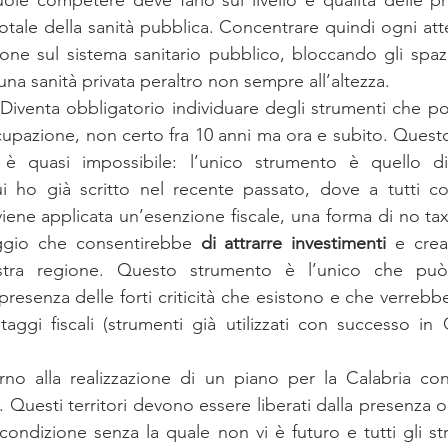
totale della sanità pubblica. Concentrare quindi ogni att
one sul sistema sanitario pubblico, bloccando gli spaz
una sanità privata peraltro non sempre all’altezza. 
 Diventa obbligatorio individuare degli strumenti che p
pazione, non certo fra 10 anni ma ora e subito. Questo
o è quasi impossibile: l’unico strumento è quello d
 ho già scritto nel recente passato, dove a tutti co
iene applicata un’esenzione fiscale, una forma di no tax
ggio che consentirebbe 
di attrarre investimenti
 e crea
ostra regione. Questo strumento è l’unico che può 
resenza delle forti criticità che esistono e che verreb
taggi fiscali (strumenti già utilizzati con successo in O
no alla realizzazione di un piano per la Calabria con 
ità. Questi territori devono essere liberati dalla presenza 
ondizione senza la quale non vi è futuro e tutti gli stru