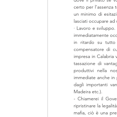
certo per l’assenza 
un minimo di esitazi
lasciati occupare ad 
· Lavoro e sviluppo.
immediatamente occu
in ritardo su tutt
compensatore di cui
impresa in Calabria v
tassazione di vanta
produttivi nella n
immediate anche in p
dagli importanti van
Madeira etc.). 
- Chiamerei il Gover
ripristinare la legal
mafia, ciò è una prec