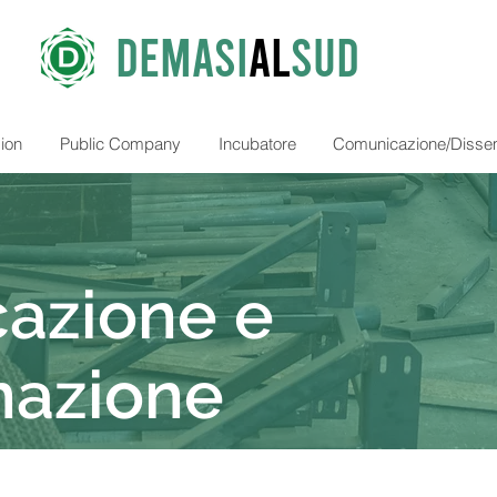
DEMASI
AL
SUD
ion
Public Company
Incubatore
Comunicazione/Disse
azione e
nazione