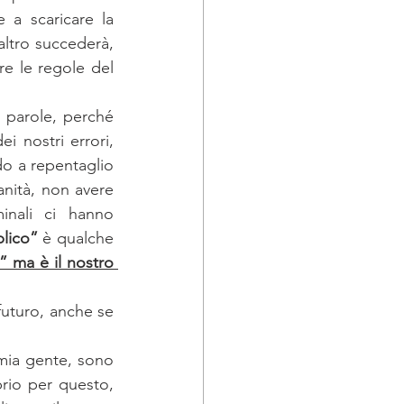
a scaricare la 
altro succederà, 
re le regole del 
e parole, perché 
i nostri errori, 
o a repentaglio 
nità, non avere 
inali ci hanno 
blico”
 è qualche 
 ma è il nostro 
futuro, anche se 
mia gente, sono 
rio per questo, 