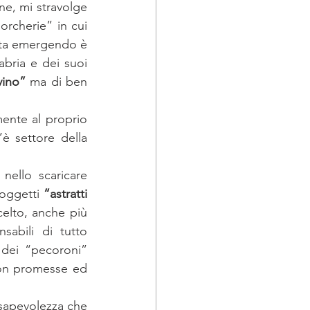
ne, mi stravolge 
rcherie” in cui 
 sta emergendo è 
bria e dei suoi 
vino”
 ma di ben 
ente al proprio 
 settore della 
 
ello scaricare 
oggetti 
“astratti 
elto, anche più 
abili di tutto 
dei “pecoroni” 
on promesse ed 
apevolezza che 