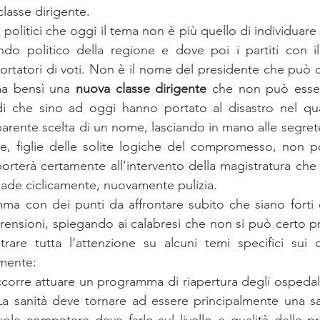
lasse dirigente. 
ti politici che oggi il tema non è più quello di individuare
ando politico della regione e dove poi i partiti con i
ortatori di voti. Non è il nome del presidente che può c
ma bensì una 
nuova classe dirigente
 che non può essere
di che sino ad oggi hanno portato al disastro nel qual
rente scelta di un nome, lasciando in mano alle segreteri
te, figlie delle solite logiche del compromesso, non p
rterà certamente all’intervento della magistratura che 
ade ciclicamente, nuovamente pulizia. 
mma con dei punti da affrontare subito che siano forti e
prensioni, spiegando ai calabresi che non si può certo pr
are tutta l’attenzione su alcuni temi specifici sui qu
mente: 
ccorre attuare un programma di riapertura degli ospedali 
i. La sanità deve tornare ad essere principalmente una sa
uole competere deve farlo sul livello e qualità delle pr