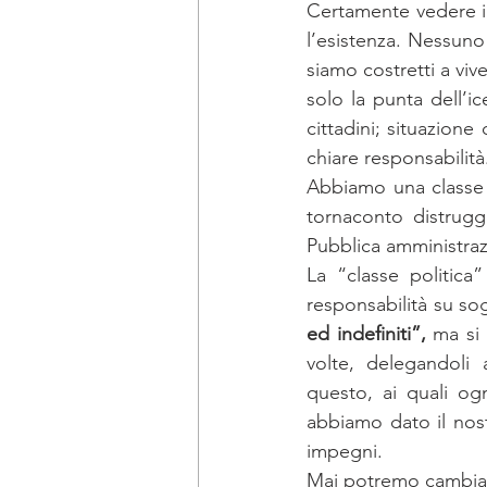
Certamente vedere il 
l’esistenza. Nessuno
siamo costretti a viv
solo la punta dell’i
cittadini; situazion
chiare responsabilità
Abbiamo una classe p
tornaconto distrugg
Pubblica amministraz
La “classe politica
responsabilità su so
ed indefiniti”,
 ma si 
volte, delegandoli 
questo, ai quali og
abbiamo dato il nos
impegni.
Mai potremo cambiar