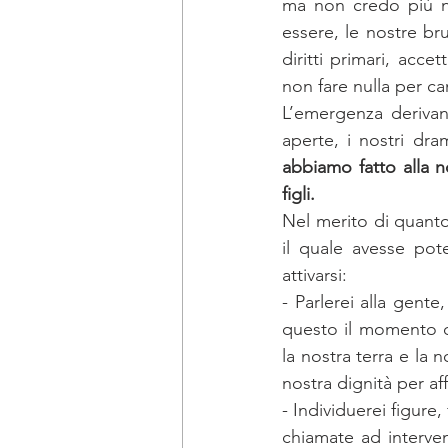
ma non credo più ne
essere, le nostre br
diritti primari, acce
non fare nulla per c
L’emergenza derivan
aperte, i nostri dr
abbiamo fatto alla n
figli. 
Nel merito di quanto
il quale avesse pote
attivarsi: 
- Parlerei alla gente,
questo il momento de
la nostra terra e la n
nostra dignità per aff
- Individuerei figure, 
chiamate ad interven