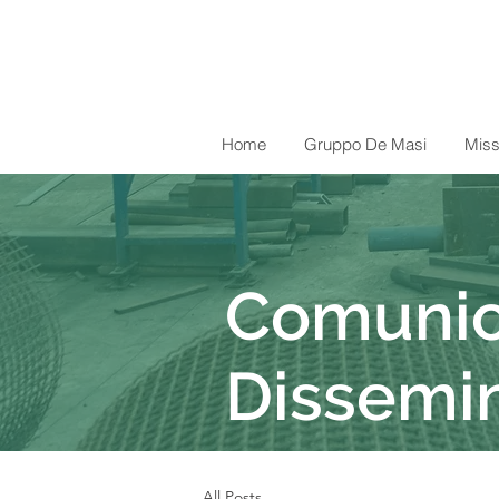
Home
Gruppo De Masi
Miss
Comunic
Dissemi
All Posts